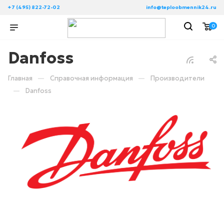
+7 (495) 822-72-02
info@teploobmennik24.ru
0
Danfoss
—
—
Главная
Справочная информация
Производители
—
Danfoss