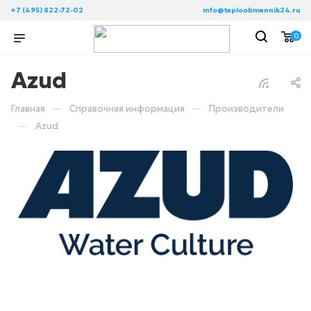
+7 (495) 822-72-02
info@teploobmennik24.ru
0
Azud
—
—
Главная
Справочная информация
Производители
—
Azud