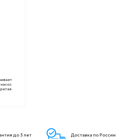
чивает
 насос
бретая
антия до 3 лет
Доставка по России