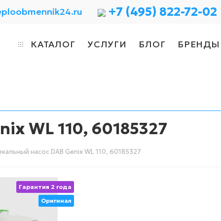
+7 (495) 822-72-02
eploobmennik24.ru
КАТАЛОГ
УСЛУГИ
БЛОГ
БРЕНДЫ
ix WL 110, 60185327
кальный насос DAB Genix WL 110, 60185327
Гарантия 2 года
Оригинал