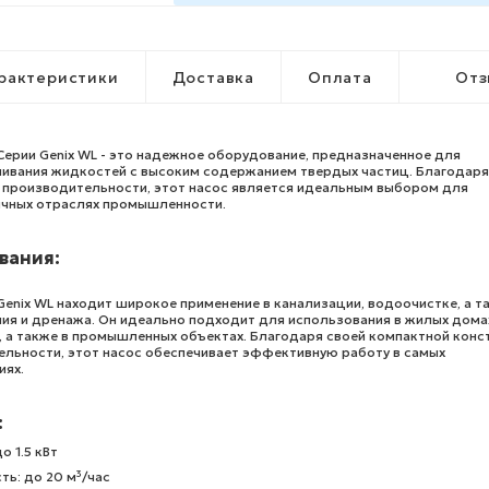
рактеристики
Доставка
Оплата
Отз
ерии Genix WL - это надежное оборудование, предназначенное для
ивания жидкостей с высоким содержанием твердых частиц. Благодаря
 производительности, этот насос является идеальным выбором для
ичных отраслях промышленности.
вания:
enix WL находит широкое применение в канализации, водоочистке, а т
ия и дренажа. Он идеально подходит для использования в жилых дома
, а также в промышленных объектах. Благодаря своей компактной конс
ельности, этот насос обеспечивает эффективную работу в самых
иях.
:
о 1.5 кВт
ь: до 20 м³/час