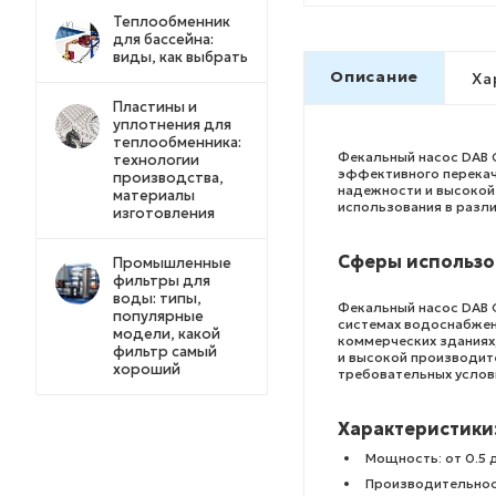
Теплообменник
для бассейна:
виды, как выбрать
Описание
Ха
Пластины и
уплотнения для
теплообменника:
Фекальный насос DAB С
технологии
эффективного перекач
производства,
надежности и высокой
материалы
использования в разл
изготовления
Сферы использо
Промышленные
фильтры для
воды: типы,
Фекальный насос DAB G
популярные
системах водоснабжен
модели, какой
коммерческих зданиях
фильтр самый
и высокой производит
хороший
требовательных услов
Характеристики
Мощность: от 0.5 д
Производительност