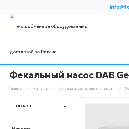
info@t
Фекальный насос DAB Gen
—
—
—
Главная
Каталог
Насосы и насосные станции
Фе
КАТАЛОГ
Новости