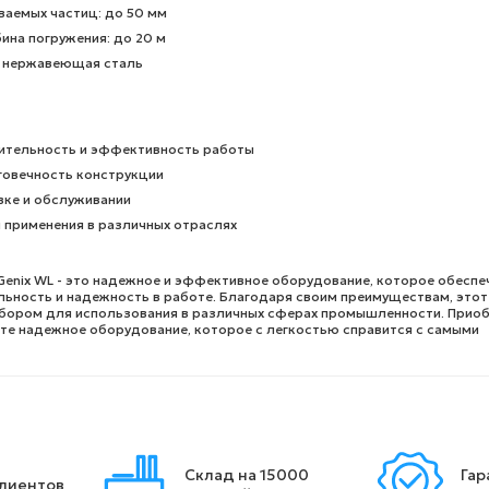
ваемых частиц: до 50 мм
ина погружения: до 20 м
: нержавеющая сталь
ительность и эффективность работы
говечность конструкции
вке и обслуживании
 применения в различных отраслях
Genix WL - это надежное и эффективное оборудование, которое обеспе
ьность и надежность в работе. Благодаря своим преимуществам, этот
бором для использования в различных сферах промышленности. Прио
ете надежное оборудование, которое с легкостью справится с самыми
Склад на 15000
Гар
клиентов