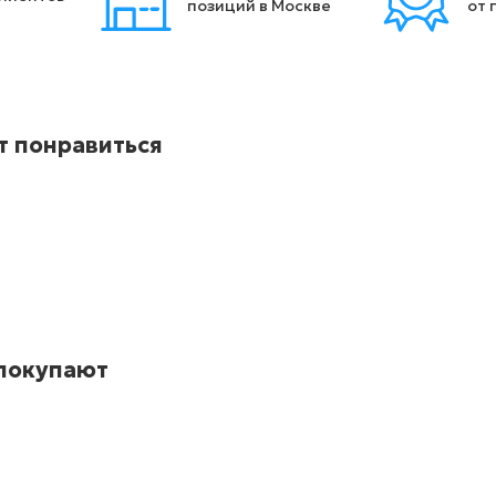
позиций в Москве
от 
т понравиться
 покупают