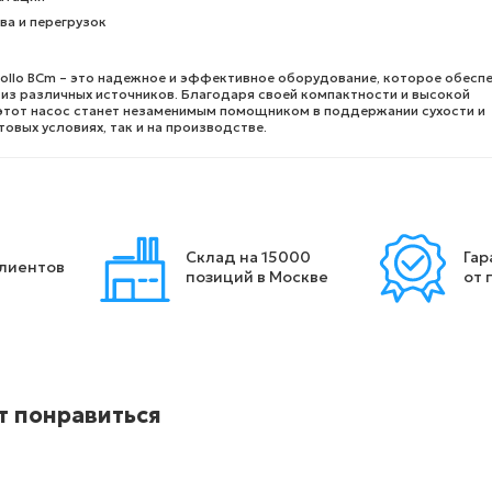
ва и перегрузок
ollo BCm – это надежное и эффективное оборудование, которое обесп
из различных источников. Благодаря своей компактности и высокой
этот насос станет незаменимым помощником в поддержании сухости и
товых условиях, так и на производстве.
Склад на 15000
Гар
клиентов
позиций в Москве
от 
т понравиться