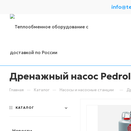
info@t
Дренажный насос Pedrol
—
—
—
Главная
Каталог
Насосы и насосные станции
Др
КАТАЛОГ
Новости