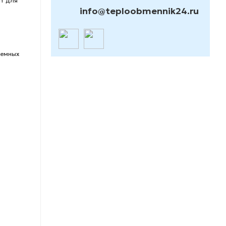
ит для
info@teploobmennik24.ru
земных