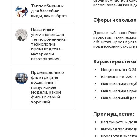
своей компактной кон
использования как в д
Теплообменник
для бассейна:
виды, как выбрать
Сферы использо
Пластины и
Дренажный насос Pedr
уплотнения для
парковок, технических
теплообменника:
объектах. Прост в уст
технологии
поддержании сухости и
производства,
материалы
изготовления
Характеристики
Мощность: от 0.25 
Промышленные
Напряжение: 220-2
фильтры для
воды: типы,
Максимальная глуб
популярные
Максимальная про
модели, какой
фильтр самый
Максимальный раз
хороший
Преимущества:
Надежность и дол
Высокая производ
Простота в эксплу