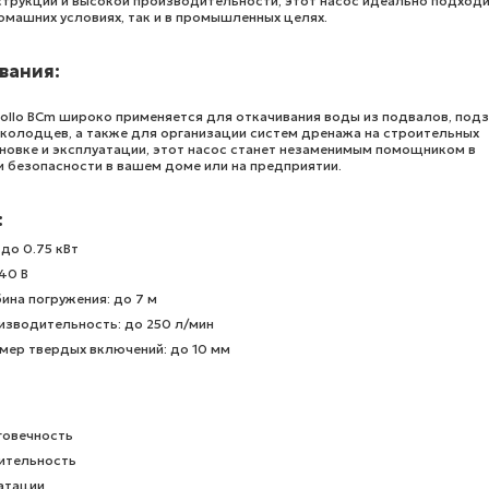
струкции и высокой производительности, этот насос идеально подход
омашних условиях, так и в промышленных целях.
вания:
ollo BCm широко применяется для откачивания воды из подвалов, под
 колодцев, а также для организации систем дренажа на строительных
ановке и эксплуатации, этот насос станет незаменимым помощником в
 безопасности в вашем доме или на предприятии.
:
до 0.75 кВт
40 В
ина погружения: до 7 м
изводительность: до 250 л/мин
мер твердых включений: до 10 мм
говечность
ительность
атации