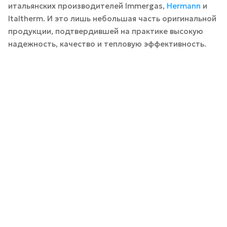
итальянских производителей Immergas,
Hermann
и
Italtherm. И это лишь небольшая часть оригинальной
продукции, подтвердившей на практике высокую
надежность, качество и тепловую эффективность.
Нужна помощь
в подборе
оборудования?
Оставьте заявку, мы поможем разобраться
Инженер-консультант свяжется с вами в
течение 15 минут
У ВАС ЕСТЬ ШИЛЬДИК
МЫ ВАМ ПОЗВОНИМ
ИЛИ ГОТОВЫЙ
РАСЧЕТ?
РАССЧИТАТЬ ТЕПЛООБМЕННИК
ПО ВАШИМ ПАРАМЕТРАМ