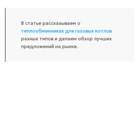
В статье рассказываем о
теплообменниках для газовых котлов
разных типов и делаем обзор лучших
предложений на рынке.
Мы знаем всё
о теплообменниках!
Оставьте заявку, мы поможем разобраться
Инженер-консультант свяжется с вами в
течение 15 минут