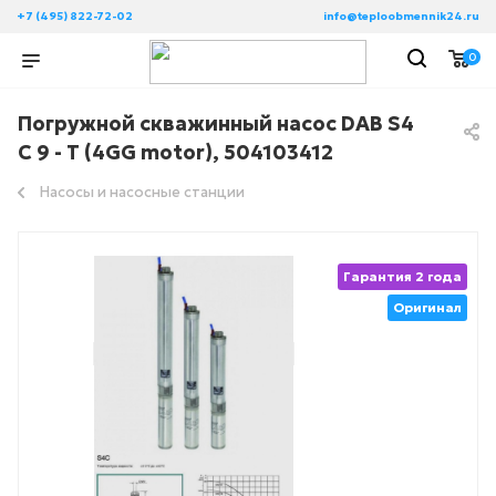
+7 (495) 822-72-02
info@teploobmennik24.ru
0
Погружной скважинный насос DAB S4
C 9 - T (4GG motor), 504103412
Насосы и насосные станции
Гарантия 2 года
Оригинал