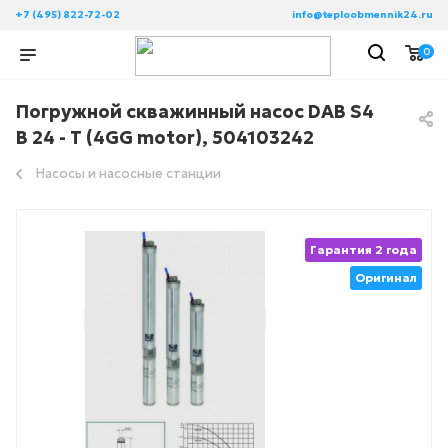
+7 (495) 822-72-02
info@teploobmennik24.ru
0
Погружной скважинный насос DAB S4
B 24 - T (4GG motor), 504103242
Насосы и насосные станции
Гарантия 2 года
Оригинал