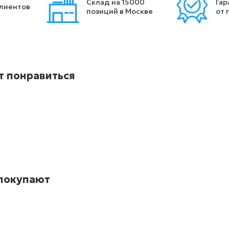
Склад на 15000
Гар
клиентов
позиций в Москве
от 
т понравиться
 покупают