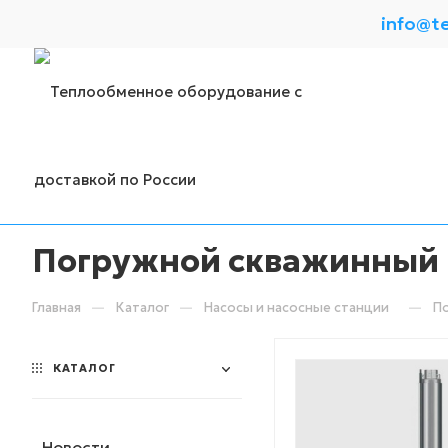
info@t
Погружной скважинный н
—
—
—
Главная
Каталог
Насосы и насосные станции
По
КАТАЛОГ
Новости