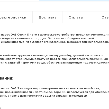
рактеристики
Доставка
Оплата
Отз
насос DAB Серии S - это техническое устройство, предназначенное дл
 воды из скважин и колодцев. Этот насос обладает высокой
и надежностью, что делает его идеальным выбором для использовани
ктной конструкции и инновационному дизайну, данный насос легко
еспечивает стабильную работу на протяжении длительного времени. Он
ся с задачей перекачки воды, обеспечивая надежную подачу жидкости
вания:
 насос DAB S находит широкое применение в сельском хозяйстве,
ве, промышленности и частном секторе. Он используется для обеспеч
ия, а также для перекачки воды из скважин и колодцев.
: