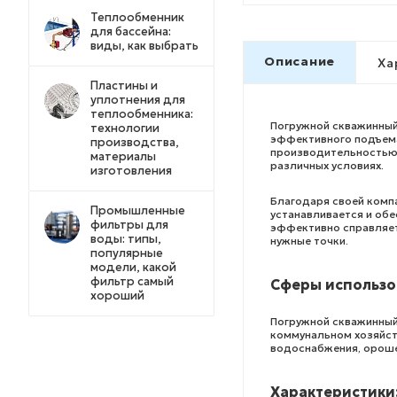
Теплообменник
для бассейна:
виды, как выбрать
Описание
Ха
Пластины и
уплотнения для
теплообменника:
Погружной скважинный 
технологии
эффективного подъема
производства,
производительностью 
материалы
различных условиях.
изготовления
Благодаря своей компа
Промышленные
устанавливается и об
фильтры для
эффективно справляет
воды: типы,
нужные точки.
популярные
модели, какой
фильтр самый
Сферы использо
хороший
Погружной скважинный
коммунальном хозяйст
водоснабжения, орошен
Характеристики