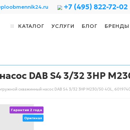
+7 (495) 822-72-02
eploobmennik24.ru
КАТАЛОГ
УСЛУГИ
БЛОГ
БРЕНДЫ
асос DAB S4 3/32 3HP M23
гружной скважинный насос DAB S4 3/32 3HP M230/50 4OL, 601974
Гарантия 2 года
Оригинал