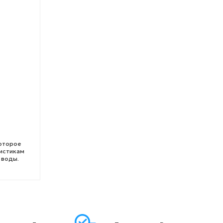
которое
ристикам
 воды.