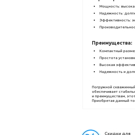
Мощность: высока
Надежность: долг
Эффективность: э
Производительнос
Преимущества:
Компактный разме
Простота установк
Высокая эффектив
Надежность и дол
Погружной скважинный 
обеспечивает стабиль
и преимуществам, это
Приобретая данный тов
Скидки для