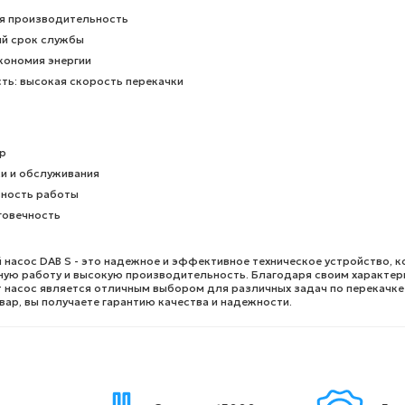
я производительность
ий срок службы
кономия энергии
ть: высокая скорость перекачки
р
и и обслуживания
ность работы
говечность
насос DAB S - это надежное и эффективное техническое устройство, 
ную работу и высокую производительность. Благодаря своим характе
т насос является отличным выбором для различных задач по перекачке
ар, вы получаете гарантию качества и надежности.