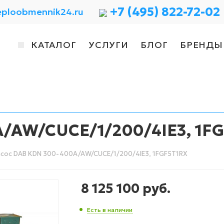
+7 (495) 822-72-02
eploobmennik24.ru
КАТАЛОГ
УСЛУГИ
БЛОГ
БРЕНДЫ
/AW/CUCE/1/200/4IE3, 1F
сос DAB KDN 300-400A/AW/CUCE/1/200/4IE3, 1FGF5T1RX
8 125 100
руб.
Есть в наличии