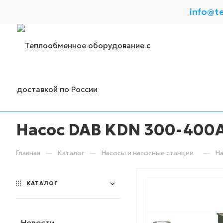
info@t
Насос DAB KDN 300-400A
—
—
—
Главная
Каталог
Насосы и насосные станции
На
КАТАЛОГ
Новости