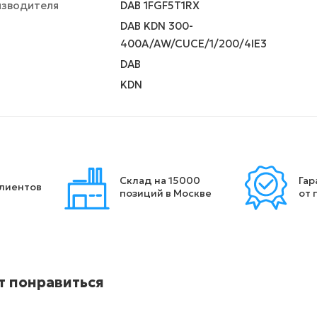
изводителя
DAB 1FGF5T1RX
DAB KDN 300-
400A/AW/CUCE/1/200/4IE3
DAB
KDN
Склад на 15000
Гар
клиентов
позиций в Москве
от 
т понравиться