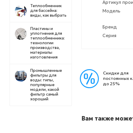
Артикул про
Теплообменник
для бассейна:
Модель
виды, как выбрать
Бренд
Пластины и
уплотнения для
Серия
теплообменника:
технологии
производства,
материалы
изготовления
Промышленные
Скидки для
фильтры для
постоянных 
воды: типы,
до 25%
популярные
модели, какой
фильтр самый
хороший
Вам также може