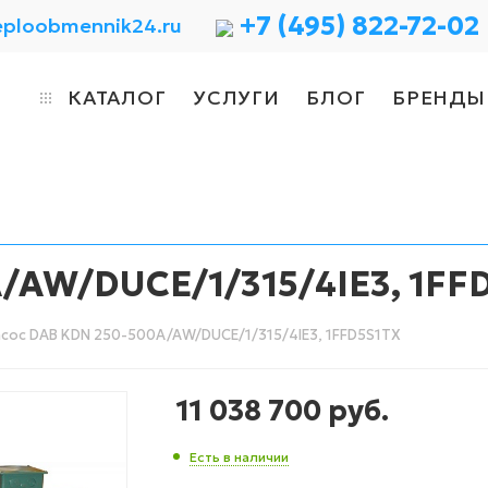
+7 (495) 822-72-02
eploobmennik24.ru
КАТАЛОГ
УСЛУГИ
БЛОГ
БРЕНДЫ
/AW/DUCE/1/315/4IE3, 1FF
сос DAB KDN 250-500A/AW/DUCE/1/315/4IE3, 1FFD5S1TX
11 038 700
руб.
Есть в наличии