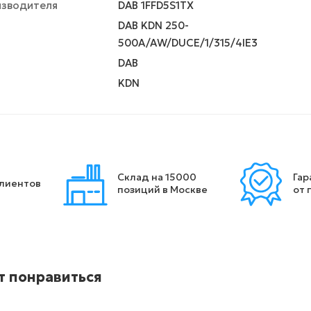
изводителя
DAB 1FFD5S1TX
DAB KDN 250-
500A/AW/DUCE/1/315/4IE3
DAB
KDN
Склад на 15000
Гар
клиентов
позиций в Москве
от 
т понравиться