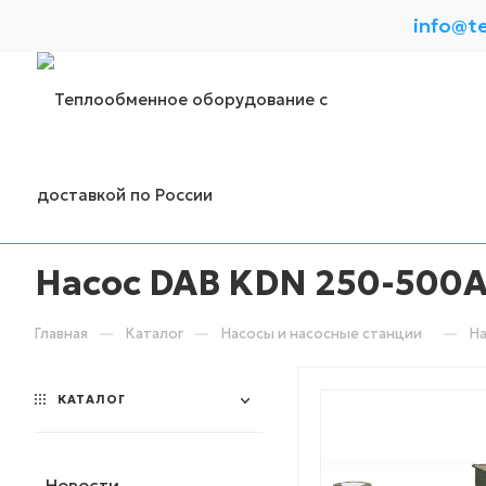
info@t
Насос DAB KDN 250-500A
—
—
—
Главная
Каталог
Насосы и насосные станции
На
КАТАЛОГ
Новости