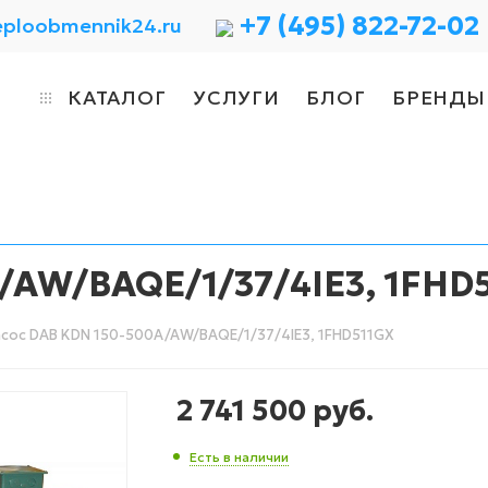
+7 (495) 822-72-02
eploobmennik24.ru
КАТАЛОГ
УСЛУГИ
БЛОГ
БРЕНДЫ
/AW/BAQE/1/37/4IE3, 1FHD
сос DAB KDN 150-500A/AW/BAQE/1/37/4IE3, 1FHD511GX
2 741 500
руб.
Есть в наличии