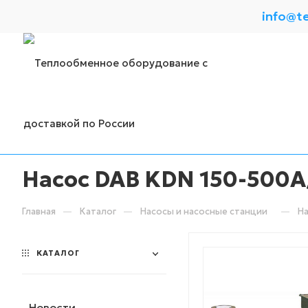
info@t
Насос DAB KDN 150-500A
—
—
—
Главная
Каталог
Насосы и насосные станции
На
КАТАЛОГ
Новости