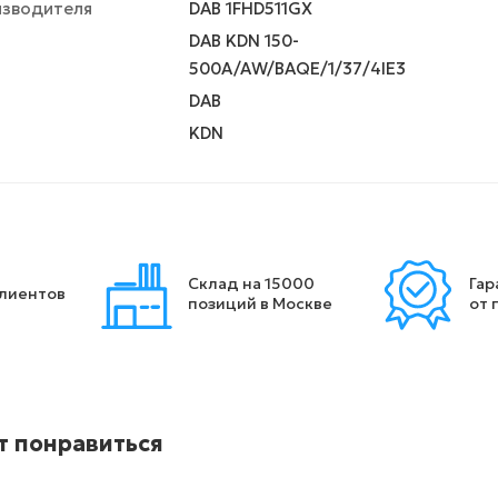
изводителя
DAB 1FHD511GX
DAB KDN 150-
500A/AW/BAQE/1/37/4IE3
DAB
KDN
Склад на 15000
Гар
клиентов
позиций в Москве
от 
т понравиться