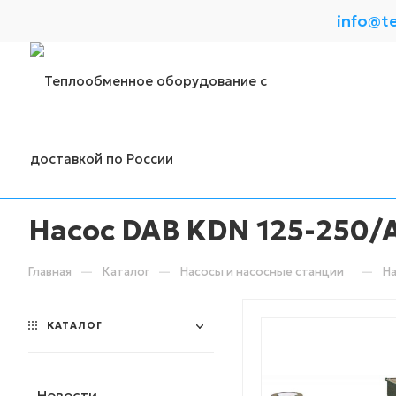
info@t
Насос DAB KDN 125-250/
—
—
—
Главная
Каталог
Насосы и насосные станции
На
КАТАЛОГ
Новости