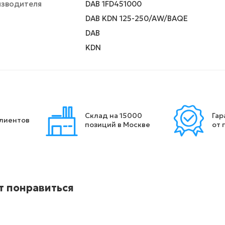
изводителя
DAB 1FD451000
DAB KDN 125-250/AW/BAQE
DAB
KDN
Склад на 15000
Гар
клиентов
позиций в Москве
от 
т понравиться