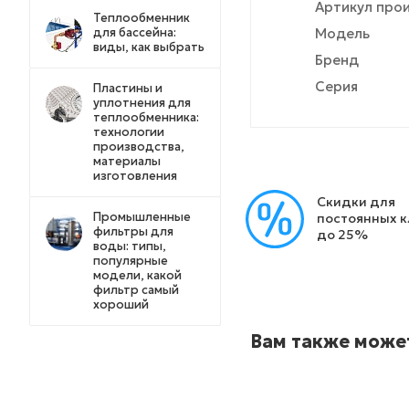
Артикул про
Теплообменник
для бассейна:
Модель
виды, как выбрать
Бренд
Серия
Пластины и
уплотнения для
теплообменника:
технологии
производства,
материалы
изготовления
Скидки для
Промышленные
постоянных 
фильтры для
до 25%
воды: типы,
популярные
модели, какой
фильтр самый
хороший
Вам также може