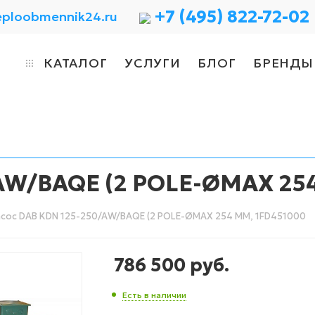
+7 (495) 822-72-02
eploobmennik24.ru
КАТАЛОГ
УСЛУГИ
БЛОГ
БРЕНДЫ
AW/BAQE (2 POLE-ØMAX 25
сос DAB KDN 125-250/AW/BAQE (2 POLE-ØMAX 254 MM, 1FD451000
786 500
руб.
Есть в наличии