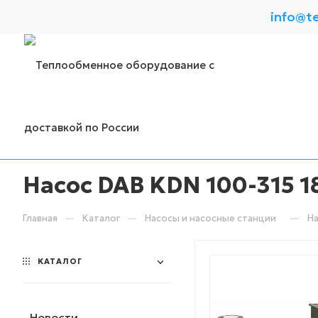
info@t
Насос DAB KDN 100-315 18
—
—
—
Главная
Каталог
Насосы и насосные станции
На
КАТАЛОГ
Новости