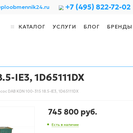
+7 (495) 822-72-02
eploobmennik24.ru
КАТАЛОГ
УСЛУГИ
БЛОГ
БРЕНДЫ
.5-IE3, 1D65111DX
сос DAB KDN 100-315 18.5-IE3, 1D65111DX
745 800
руб.
Есть в наличии