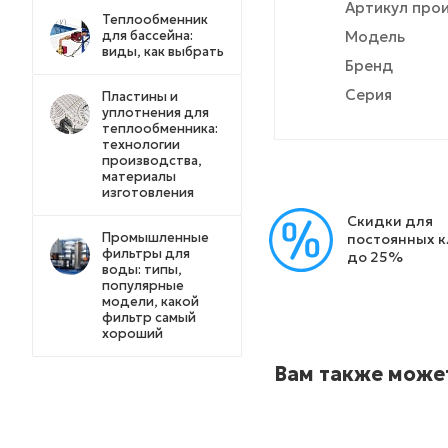
Артикул про
Теплообменник
для бассейна:
Модель
виды, как выбрать
Бренд
Серия
Пластины и
уплотнения для
теплообменника:
технологии
производства,
материалы
изготовления
Скидки для
Промышленные
постоянных 
фильтры для
до 25%
воды: типы,
популярные
модели, какой
фильтр самый
хороший
Вам также може