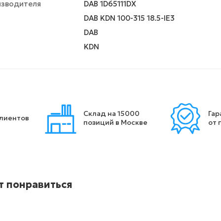
изводителя
DAB 1D65111DX
DAB KDN 100-315 18.5-IE3
DAB
KDN
Склад на 15000
Гар
клиентов
позиций в Москве
от 
т понравиться