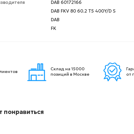
изводителя
DAB 60172166
DAB FKV 80 60.2 T5 400Y/D S
DAB
FK
Склад на 15000
Гар
клиентов
позиций в Москве
от 
т понравиться