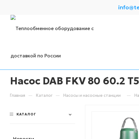
info@t
Насос DAB FKV 80 60.2 T5
—
—
—
Главная
Каталог
Насосы и насосные станции
На
КАТАЛОГ
Новости