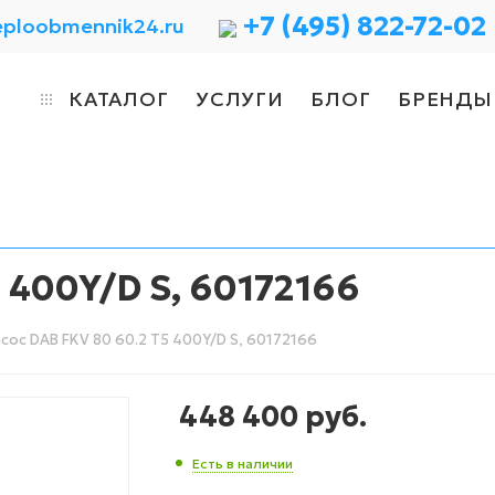
+7 (495) 822-72-02
eploobmennik24.ru
КАТАЛОГ
УСЛУГИ
БЛОГ
БРЕНДЫ
 400Y/D S, 60172166
сос DAB FKV 80 60.2 T5 400Y/D S, 60172166
448 400
руб.
Есть в наличии