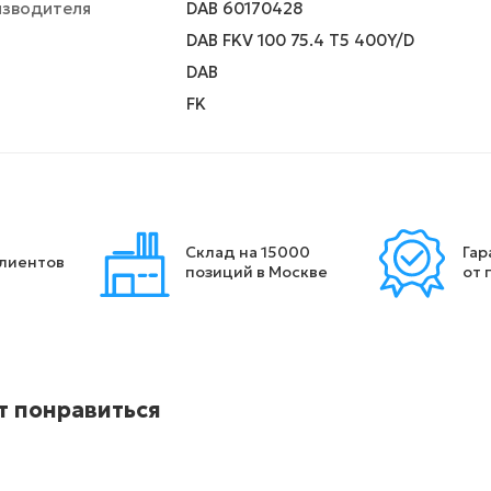
изводителя
DAB 60170428
DAB FKV 100 75.4 T5 400Y/D
DAB
FK
Склад на 15000
Гар
клиентов
позиций в Москве
от 
т понравиться