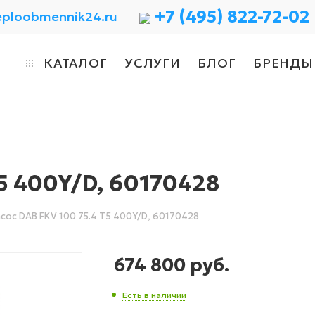
+7 (495) 822-72-02
eploobmennik24.ru
КАТАЛОГ
УСЛУГИ
БЛОГ
БРЕНДЫ
5 400Y/D, 60170428
сос DAB FKV 100 75.4 T5 400Y/D, 60170428
674 800
руб.
Есть в наличии