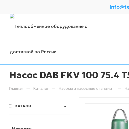
info@t
Насос DAB FKV 100 75.4 T
—
—
—
Главная
Каталог
Насосы и насосные станции
На
КАТАЛОГ
Новости