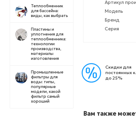
Артикул про
Теплообменник
для бассейна:
Модель
виды, как выбрать
Бренд
Серия
Пластины и
уплотнения для
теплообменника:
технологии
производства,
материалы
изготовления
Скидки для
Промышленные
постоянных 
фильтры для
до 25%
воды: типы,
популярные
модели, какой
фильтр самый
хороший
Вам также може