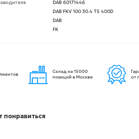
изводителя
DAB 60171446
DAB FKV 100 30.4 T5 400D
DAB
FK
Склад на 15000
Гар
клиентов
позиций в Москве
от 
т понравиться