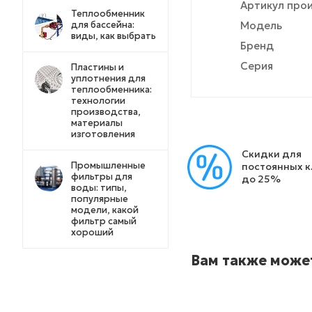
Артикул про
Теплообменник
для бассейна:
Модель
виды, как выбрать
Бренд
Серия
Пластины и
уплотнения для
теплообменника:
технологии
производства,
материалы
изготовления
Скидки для
Промышленные
постоянных 
фильтры для
до 25%
воды: типы,
популярные
модели, какой
фильтр самый
хороший
Вам также може