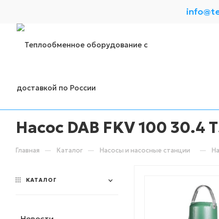
info@t
Насос DAB FKV 100 30.4 
—
—
—
Главная
Каталог
Насосы и насосные станции
На
КАТАЛОГ
Новости