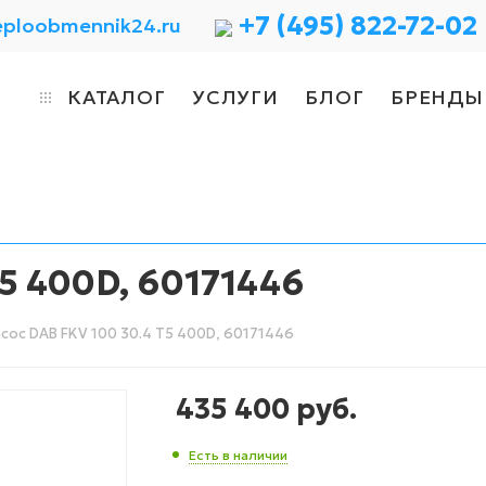
+7 (495) 822-72-02
eploobmennik24.ru
КАТАЛОГ
УСЛУГИ
БЛОГ
БРЕНДЫ
T5 400D, 60171446
сос DAB FKV 100 30.4 T5 400D, 60171446
435 400
руб.
Есть в наличии