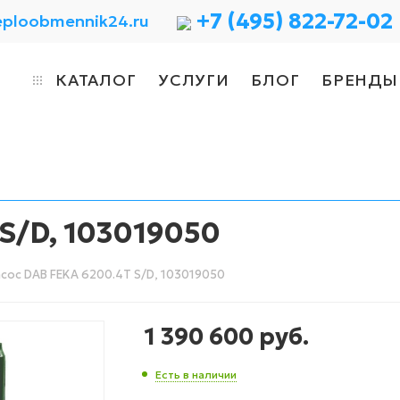
+7 (495) 822-72-02
eploobmennik24.ru
КАТАЛОГ
УСЛУГИ
БЛОГ
БРЕНДЫ
S/D, 103019050
сос DAB FEKA 6200.4T S/D, 103019050
1 390 600
руб.
Есть в наличии