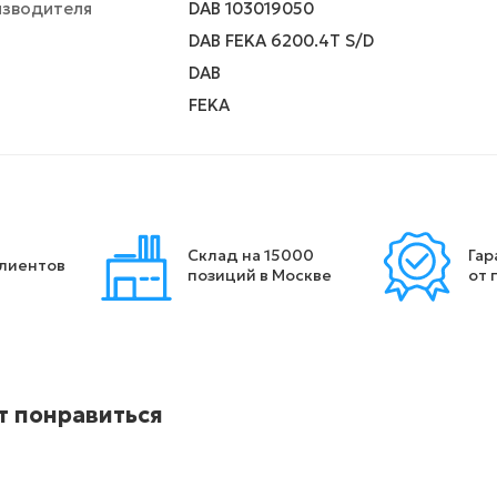
изводителя
DAB 103019050
DAB FEKA 6200.4T S/D
DAB
FEKA
Склад на 15000
Гар
клиентов
позиций в Москве
от 
т понравиться