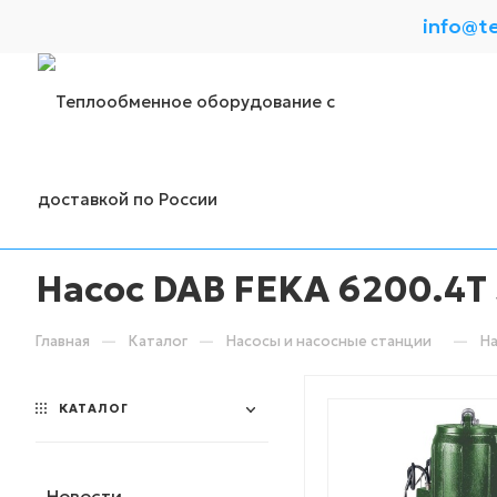
info@t
Насос DAB FEKA 6200.4T 
—
—
—
Главная
Каталог
Насосы и насосные станции
На
КАТАЛОГ
Новости