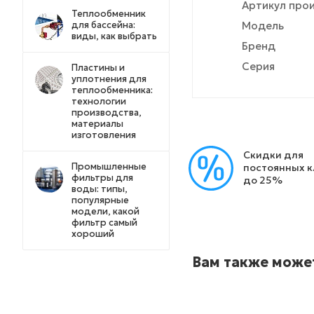
Артикул про
Теплообменник
для бассейна:
Модель
виды, как выбрать
Бренд
Серия
Пластины и
уплотнения для
теплообменника:
технологии
производства,
материалы
изготовления
Скидки для
Промышленные
постоянных 
фильтры для
до 25%
воды: типы,
популярные
модели, какой
фильтр самый
хороший
Вам также може