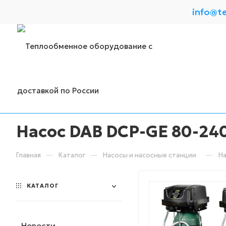
info@t
Насос DAB DCP-GE 80-24
—
—
—
Главная
Каталог
Насосы и насосные станции
На
КАТАЛОГ
Новости