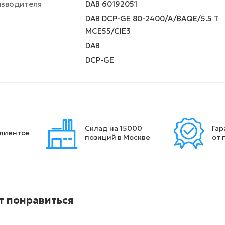
изводителя
DAB 60192051
DAB DCP-GE 80-2400/A/BAQE/5.5 T
MCE55/CIE3
DAB
DCP-GE
Склад на 15000
Гар
клиентов
позиций в Москве
от 
т понравиться