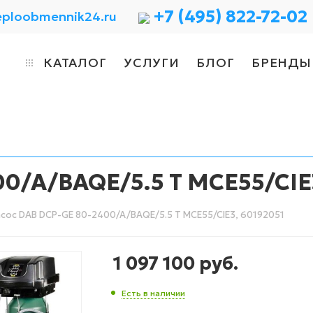
+7 (495) 822-72-02
eploobmennik24.ru
КАТАЛОГ
УСЛУГИ
БЛОГ
БРЕНДЫ
00/A/BAQE/5.5 T MCE55/CIE
сос DAB DCP-GE 80-2400/A/BAQE/5.5 T MCE55/CIE3, 60192051
1 097 100
руб.
Есть в наличии