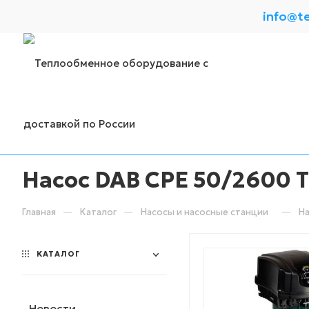
info@t
Насос DAB CPE 50/2600 T
—
—
—
Главная
Каталог
Насосы и насосные станции
На
КАТАЛОГ
Новости