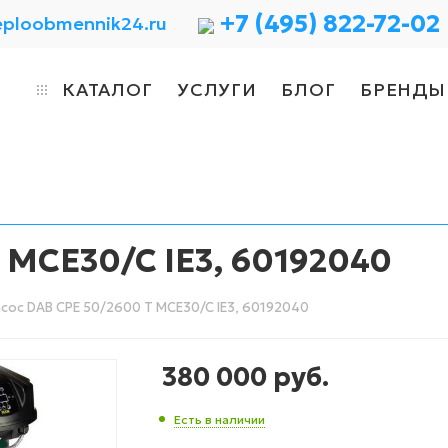
+7 (495) 822-72-02
eploobmennik24.ru
КАТАЛОГ
УСЛУГИ
БЛОГ
БРЕНДЫ
 MCE30/C IE3, 60192040
сос DAB CPE 50/2600 T MCE30/C IE3, 60192040
380 000
руб.
Есть в наличии