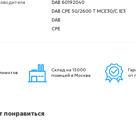
изводителя
DAB 60192040
DAB CPE 50/2600 T MCE30/C IE3
DAB
CPE
Склад на 15000
Гар
клиентов
позиций в Москве
от 
т понравиться