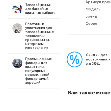
Артикул про
Теплообменник
для бассейна:
Модель
виды, как выбрать
Бренд
Серия
Пластины и
уплотнения для
теплообменника:
технологии
производства,
материалы
изготовления
Скидки для
Промышленные
постоянных 
фильтры для
до 25%
воды: типы,
популярные
модели, какой
фильтр самый
хороший
Вам также може