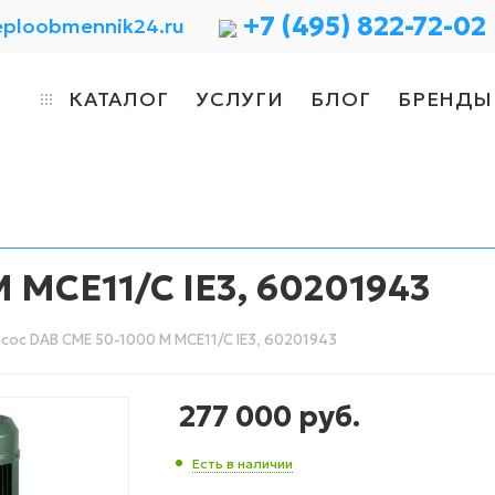
+7 (495) 822-72-02
eploobmennik24.ru
КАТАЛОГ
УСЛУГИ
БЛОГ
БРЕНДЫ
 MCE11/C IE3, 60201943
сос DAB CME 50-1000 M MCE11/C IE3, 60201943
277 000
руб.
Есть в наличии