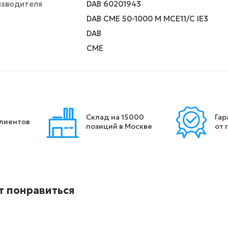
изводителя
DAB 60201943
DAB CME 50-1000 M MCE11/C IE3
DAB
CME
Склад на 15000
Гар
клиентов
позиций в Москве
от 
т понравиться