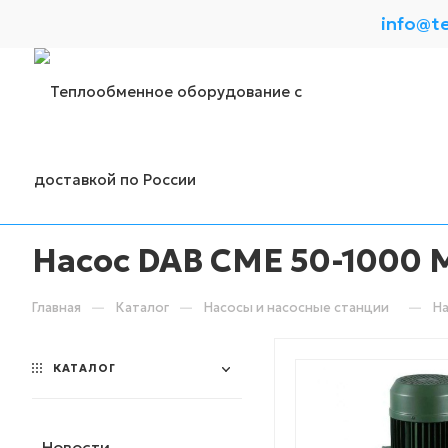
info@t
Насос DAB CME 50-1000 M
—
—
—
Главная
Каталог
Насосы и насосные станции
На
КАТАЛОГ
Новости