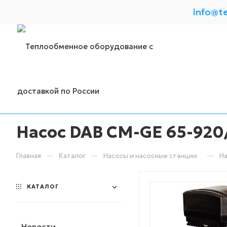
info@t
Насос DAB CM-GE 65-920/
—
—
—
Главная
Каталог
Насосы и насосные станции
На
КАТАЛОГ
Новости