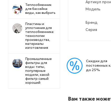
Артикул про
Теплообменник
для бассейна:
Модель
виды, как выбрать
Бренд
Пластины и
уплотнения для
Серия
теплообменника:
технологии
производства,
материалы
изготовления
Промышленные
Скидки для
фильтры для
постоянных 
воды: типы,
до 25%
популярные
модели, какой
фильтр самый
хороший
Вам также може