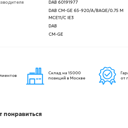
изводителя
DAB 60191977
DAB CM-GE 65-920/A/BAQE/0.75 M
MCE11/C IE3
DAB
CM-GE
Склад на 15000
Гар
клиентов
позиций в Москве
от 
т понравиться