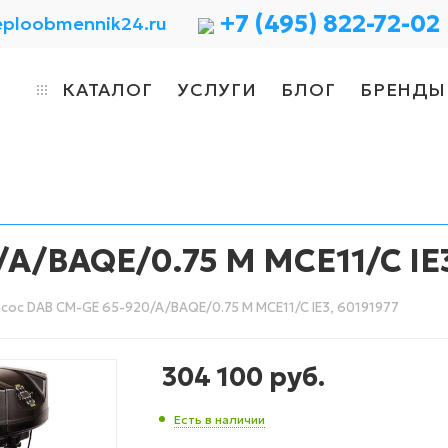
+7 (495) 822-72-02
eploobmennik24.ru
КАТАЛОГ
УСЛУГИ
БЛОГ
БРЕНДЫ
A/BAQE/0.75 M MCE11/C IE3
сос DAB CM-GE 65-920/A/BAQE/0.75 M MCE11/C IE3, 60191977
304 100
руб.
Есть в наличии