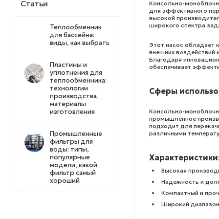
Статьи
Консольно-моноблочны
для эффективного пер
высокой производител
широкого спектра зад
Теплообменник
для бассейна:
виды, как выбрать
Этот насос обладает 
внешних воздействий и
Благодаря инновацион
Пластины и
обеспечивает эффекти
уплотнения для
теплообменника:
технологии
Сферы использо
производства,
материалы
Консольно-моноблочны
изготовления
промышленное произво
подходит для перекачи
различными температу
Промышленные
фильтры для
воды: типы,
Характеристики
популярные
модели, какой
Высокая производ
фильтр самый
хороший
Надежность и дол
Компактный и про
Широкий диапазон