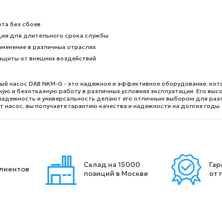
та без сбоев
ция для длительного срока службы
менение в различных отраслях
ащиты от внешних воздействий
й насос DAB NKM-G - это надежное и эффективное оборудование, кот
ую и безотказную работу в различных условиях эксплуатации. Его выс
надежность и универсальность делают его отличным выбором для раз
т насос, вы получаете гарантию качества и надежности на долгие годы.
Склад на 15000
Гар
клиентов
позиций в Москве
от 