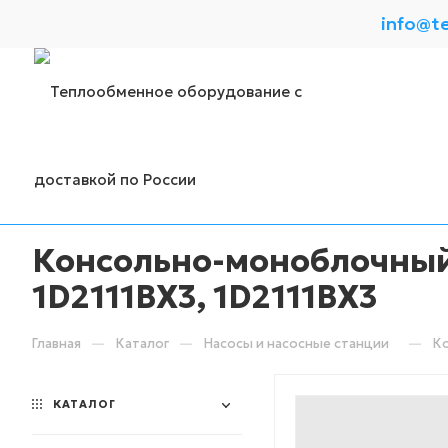
info@t
Консольно-моноблочный 
1D2111BX3, 1D2111BX3
—
—
—
Главная
Каталог
Насосы и насосные станции
Ко
КАТАЛОГ