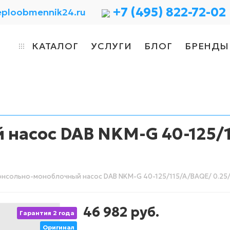
+7 (495) 822-72-02
eploobmennik24.ru
КАТАЛОГ
УСЛУГИ
БЛОГ
БРЕНДЫ
насос DAB NKM-G 40-125/1
нсольно-моноблочный насос DAB NKM-G 40-125/115/A/BAQE/ 0.25/4
46 982
руб.
Гарантия 2 года
Оригинал