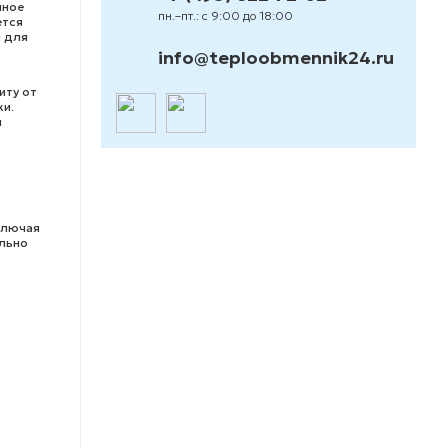
нное
пн.–пт.: с 9:00 до 18:00
ется
 для
info@teploobmennik24.ru
иту от
ки.
н
ключая
ально