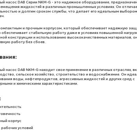
й насос DAB Серии NKM-G - это надежное оборудование, предназначе
емещения жидкостей в различных промышленных условиях. Он отлича
ьностью и долгим сроком службы, что делает его идеальным выбором
ач.
компактным и прочным корпусом, который обеспечивает надежную защ
 обеспечивает стабильную работу даже в условиях повышенной нагруз
ной конструкции и использованию высококачественных материалов, о
вную работу без сбоев.
вания:
й насос DAB NKM-G находит свое применение в различных отраслях, в
дство, сельское хозяйство, строительство и водоснабжение. Он иде
вания воды, нефтепродуктов, агрессивных жидкостей и других сред с
рными и химическими характеристиками.
:
ительность
говечность
чный корпус
 рабочих условий