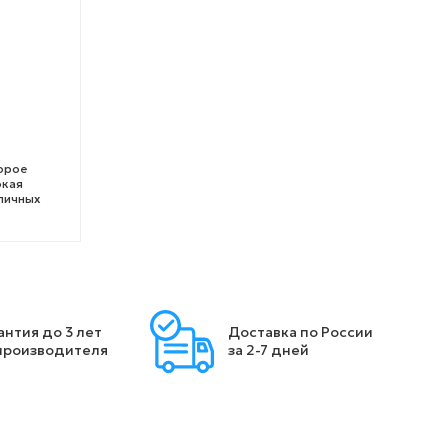
орое
окая
личных
антия до 3 лет
Доставка по России
производителя
за 2-7 дней