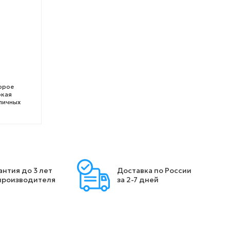
орое
окая
личных
антия до 3 лет
Доставка по России
производителя
за 2-7 дней