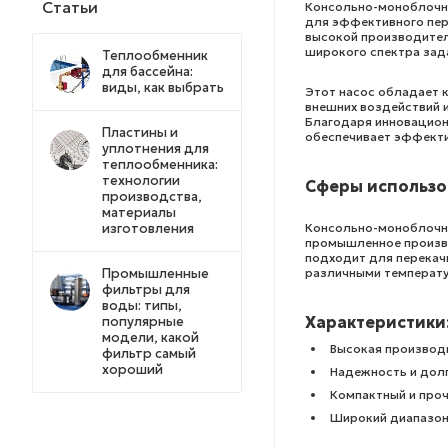
Статьи
Консольно-моноблочны
для эффективного пер
высокой производител
широкого спектра зад
Теплообменник
для бассейна:
виды, как выбрать
Этот насос обладает 
внешних воздействий и
Благодаря инновацион
Пластины и
обеспечивает эффекти
уплотнения для
теплообменника:
технологии
Сферы использо
производства,
материалы
Консольно-моноблочны
изготовления
промышленное произво
подходит для перекачи
различными температу
Промышленные
фильтры для
воды: типы,
Характеристики
популярные
модели, какой
Высокая производ
фильтр самый
хороший
Надежность и дол
Компактный и про
Широкий диапазон