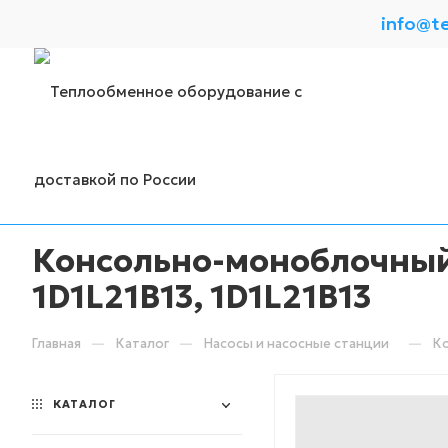
info@t
Консольно-моноблочный 
1D1L21B13, 1D1L21B13
—
—
—
Главная
Каталог
Насосы и насосные станции
Ко
КАТАЛОГ