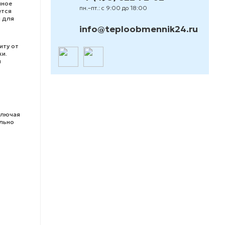
нное
пн.–пт.: с 9:00 до 18:00
ется
 для
info@teploobmennik24.ru
иту от
ки.
н
ключая
ально