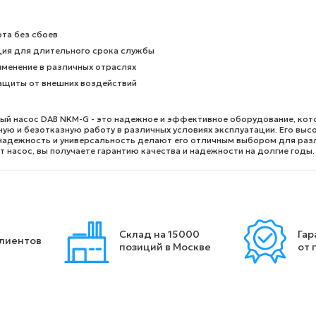
та без сбоев
ция для длительного срока службы
менение в различных отраслях
ащиты от внешних воздействий
й насос DAB NKM-G - это надежное и эффективное оборудование, кот
ую и безотказную работу в различных условиях эксплуатации. Его выс
надежность и универсальность делают его отличным выбором для раз
т насос, вы получаете гарантию качества и надежности на долгие годы.
Склад на 15000
Гар
клиентов
позиций в Москве
от 