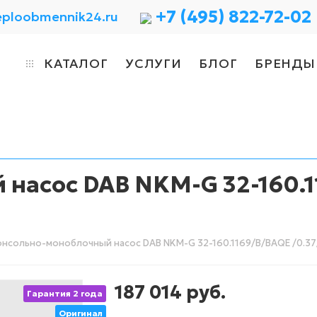
+7 (495) 822-72-02
eploobmennik24.ru
КАТАЛОГ
УСЛУГИ
БЛОГ
БРЕНДЫ
насос DAB NKM-G 32-160.11
нсольно-моноблочный насос DAB NKM-G 32-160.1169/B/BAQE /0.37/4
187 014
руб.
Гарантия 2 года
Оригинал