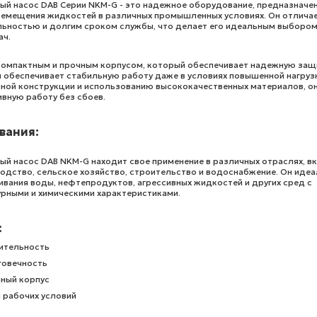
й насос DAB Серии NKM-G - это надежное оборудование, предназначе
емещения жидкостей в различных промышленных условиях. Он отлича
ьностью и долгим сроком службы, что делает его идеальным выбором
ач.
компактным и прочным корпусом, который обеспечивает надежную защ
 обеспечивает стабильную работу даже в условиях повышенной нагруз
ной конструкции и использованию высококачественных материалов, о
вную работу без сбоев.
вания:
й насос DAB NKM-G находит свое применение в различных отраслях, в
дство, сельское хозяйство, строительство и водоснабжение. Он иде
вания воды, нефтепродуктов, агрессивных жидкостей и других сред с
рными и химическими характеристиками.
:
ительность
говечность
чный корпус
 рабочих условий