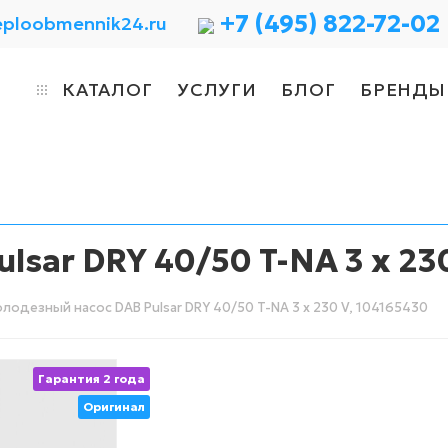
+7 (495) 822-72-02
eploobmennik24.ru
КАТАЛОГ
УСЛУГИ
БЛОГ
БРЕНДЫ
sar DRY 40/50 T-NA 3 x 23
лодезный насос DAB Pulsar DRY 40/50 T-NA 3 x 230 V, 104165430
Гарантия 2 года
Оригинал