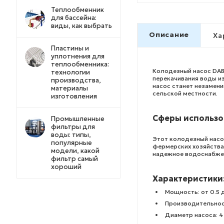
Теплообменник
для бассейна:
виды, как выбрать
Описание
Ха
Пластины и
уплотнения для
теплообменника:
Колодезный насос DAB 
технологии
перекачивания воды и
производства,
насос станет незамен
материалы
сельской местности.
изготовления
Сферы использо
Промышленные
фильтры для
воды: типы,
Этот колодезный насо
популярные
фермерских хозяйствах
модели, какой
надежное водоснабжени
фильтр самый
хороший
Характеристики
Мощность: от 0.5 до
Производительност
Диаметр насоса: 