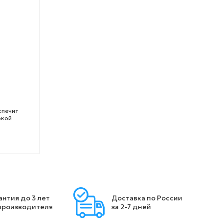
спечит
окой
антия до 3 лет
Доставка по России
производителя
за 2-7 дней