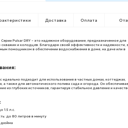
рактеристики
Доставка
Оплата
Отз
Серии Pulsar DRY – это надежное оборудование, предназначенное для
з скважин и колодцев. Благодаря своей эффективности и надежности, 
имым помощником в обеспечении водоснабжения в доме, на даче или в
вания:
с идеально подходит для использования в частных домах, коттеджах,
, а также для автоматического полива сада и огорода. Он обеспечива
е из глубоких источников, гарантируя стабильное давление и качеств
:
 1.5 л.с.
ь: до 80 литров в минуту
4 дюйма