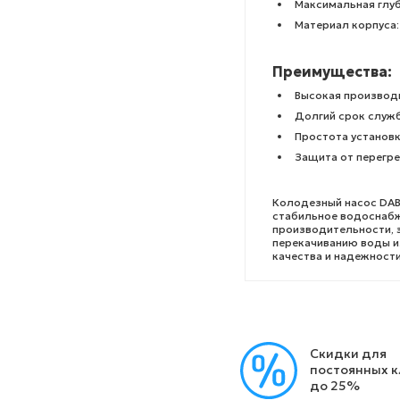
Максимальная глуб
Материал корпуса
Преимущества:
Высокая производ
Долгий срок служб
Простота установк
Защита от перегре
Колодезный насос DAB
стабильное водоснабж
производительности, 
перекачиванию воды из
качества и надежност
Скидки для
постоянных 
до 25%