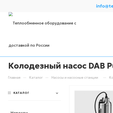
info@t
Колодезный насос DAB Pul
—
—
—
Главная
Каталог
Насосы и насосные станции
Ко
КАТАЛОГ
Новости