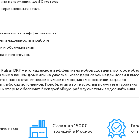
ина погружения: до 50 метров
: нержавеющая сталь
ительность и эффективность
ы и надежность в работе
и и обслуживания
ва и перегрузок
 Pulsar DRY – это надежное и эффективное оборудование, которое обе
ение в вашем доме или на участке. Благодаря своей надежности и выс
этот насос станет незаменимым помощником в решении задач по
 глубоких источников. Приобретая этот насос, вы получаете гарантию
и, которые обеспечат бесперебойную работу системы водоснабжения.
Склад на 15000
Гар
клиентов
позиций в Москве
от 