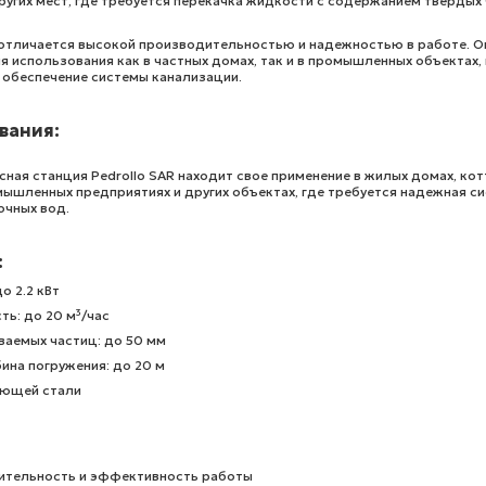
ругих мест, где требуется перекачка жидкости с содержанием твердых 
 отличается высокой производительностью и надежностью в работе. О
 использования как в частных домах, так и в промышленных объектах, 
обеспечение системы канализации.
вания:
ная станция Pedrollo SAR находит свое применение в жилых домах, кот
мышленных предприятиях и других объектах, где требуется надежная с
очных вод.
:
о 2.2 кВт
ь: до 20 м³/час
ваемых частиц: до 50 мм
ина погружения: до 20 м
еющей стали
ительность и эффективность работы