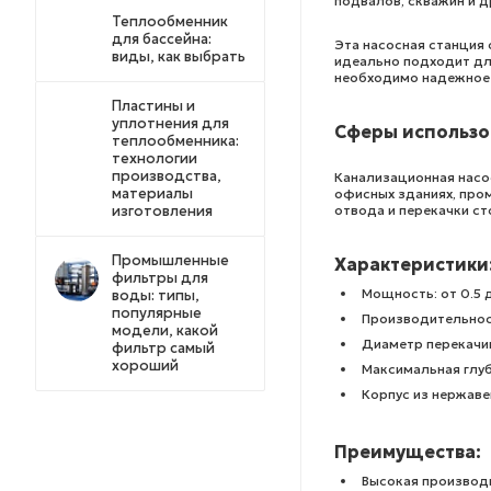
подвалов, скважин и д
Теплообменник
для бассейна:
Эта насосная станция
виды, как выбрать
идеально подходит для
необходимо надежное 
Пластины и
уплотнения для
Сферы использо
теплообменника:
технологии
производства,
Канализационная насос
материалы
офисных зданиях, про
отвода и перекачки ст
изготовления
Промышленные
Характеристики
фильтры для
Мощность: от 0.5 д
воды: типы,
популярные
Производительност
модели, какой
Диаметр перекачи
фильтр самый
хороший
Максимальная глуб
Корпус из нержав
Преимущества:
Высокая производ