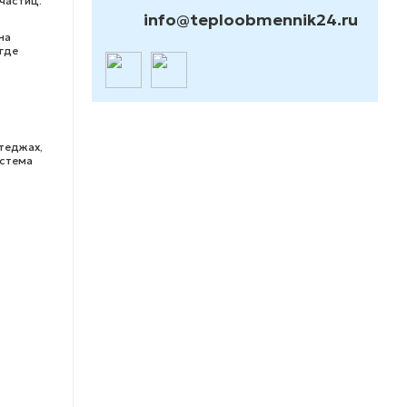
частиц.
info@teploobmennik24.ru
на
где
теджах,
истема