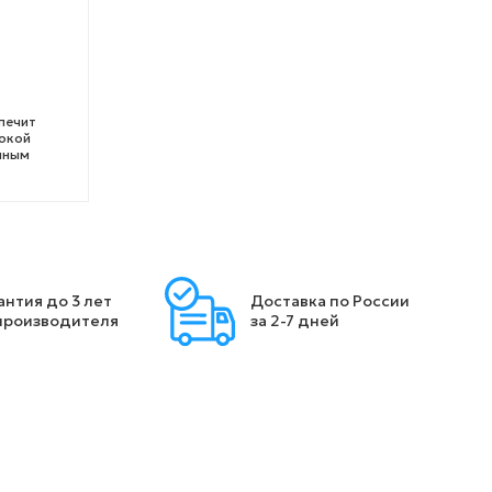
печит
сокой
чным
антия до 3 лет
Доставка по России
производителя
за 2-7 дней