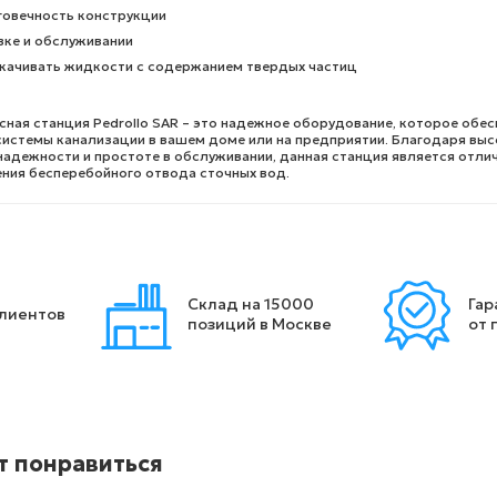
говечность конструкции
вке и обслуживании
качивать жидкости с содержанием твердых частиц
ная станция Pedrollo SAR – это надежное оборудование, которое обес
истемы канализации в вашем доме или на предприятии. Благодаря вы
надежности и простоте в обслуживании, данная станция является отли
ния бесперебойного отвода сточных вод.
Склад на 15000
Гар
клиентов
позиций в Москве
от 
т понравиться