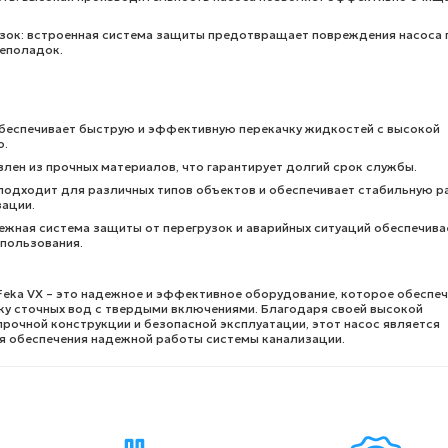
узок: встроенная система защиты предотвращает повреждения насоса 
неполадок.
беспечивает быструю и эффективную перекачку жидкостей с высокой
ю.
влен из прочных материалов, что гарантирует долгий срок службы.
подходит для различных типов объектов и обеспечивает стабильную р
зации.
ежная система защиты от перегрузок и аварийных ситуаций обеспечива
пользования.
Feka VX – это надежное и эффективное оборудование, которое обеспе
у сточных вод с твердыми включениями. Благодаря своей высокой
рочной конструкции и безопасной эксплуатации, этот насос является
 обеспечения надежной работы системы канализации.