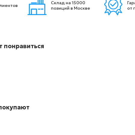
Склад на 15000
Гар
клиентов
позиций в Москве
от 
т понравиться
 покупают