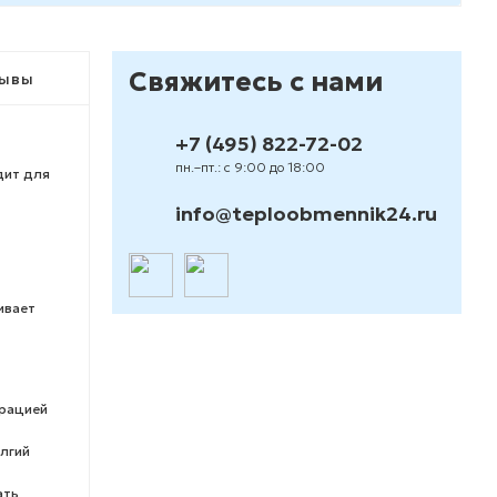
Свяжитесь с нами
ывы
+7 (495) 822-72-02
пн.–пт.: с 9:00 до 18:00
дит для
info@teploobmennik24.ru
ивает
трацией
лгий
ать