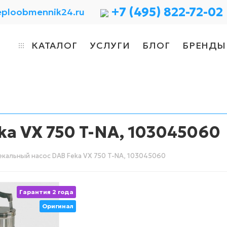
+7 (495) 822-72-02
eploobmennik24.ru
КАТАЛОГ
УСЛУГИ
БЛОГ
БРЕНДЫ
ka VX 750 T-NA, 103045060
кальный насос DAB Feka VX 750 T-NA, 103045060
Гарантия 2 года
Оригинал