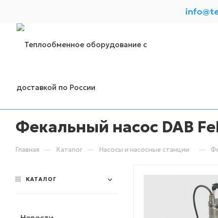
info@t
Фекальный насос DAB Fe
—
—
—
Главная
Каталог
Насосы и насосные станции
Фе
КАТАЛОГ
Новости