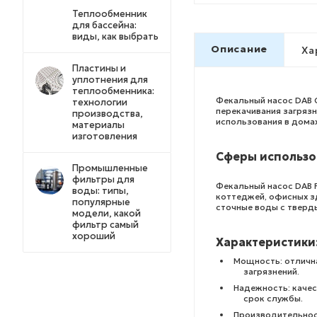
Теплообменник
для бассейна:
виды, как выбрать
Описание
Ха
Пластины и
уплотнения для
теплообменника:
Фекальный насос DAB 
технологии
перекачивания загряз
производства,
использования в домах
материалы
изготовления
Сферы использо
Промышленные
фильтры для
Фекальный насос DAB F
воды: типы,
коттеджей, офисных з
популярные
сточные воды с тверд
модели, какой
фильтр самый
хороший
Характеристики
Мощность: отличн
загрязнений.
Надежность: каче
срок службы.
Производительнос