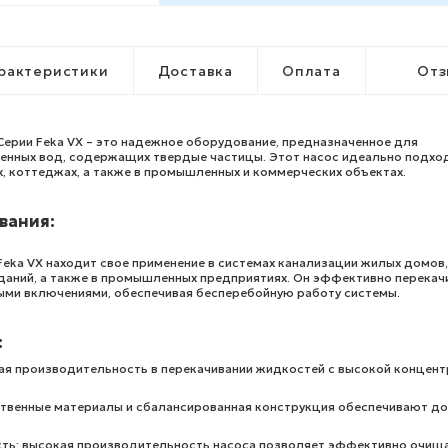
рактеристики
Доставка
Оплата
Отз
Серии Feka VX – это надежное оборудование, предназначенное для
ненных вод, содержащих твердые частицы. Этот насос идеально подхо
, коттеджах, а также в промышленных и коммерческих объектах.
вания:
eka VX находит свое применение в системах канализации жилых домов,
даний, а также в промышленных предприятиях. Он эффективно перекач
ыми включениями, обеспечивая бесперебойную работу системы.
:
ая производительность в перекачивании жидкостей с высокой концен
ственные материалы и сбалансированная конструкция обеспечивают до
ть: высокая производительность насоса позволяет эффективно очищ