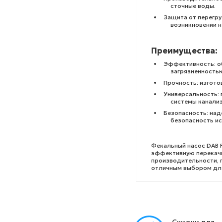
сточные воды.
Защита от перегр
возникновении 
Преимущества:
Эффективность: о
загрязненность
Прочность: изгото
Универсальность: 
системы канали
Безопасность: над
безопасность ис
Фекальный насос DAB 
эффективную перекачк
производительности, п
отличным выбором для
Скидки для