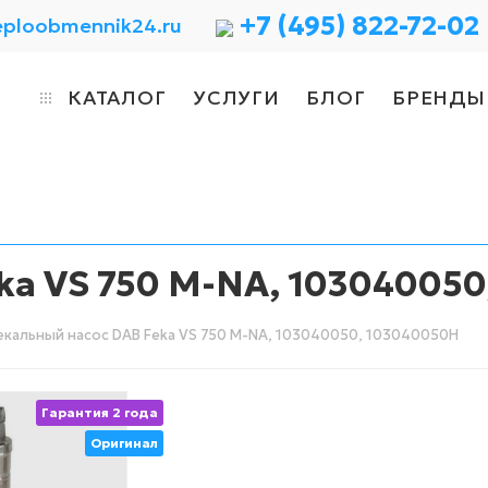
+7 (495) 822-72-02
eploobmennik24.ru
КАТАЛОГ
УСЛУГИ
БЛОГ
БРЕНДЫ
ka VS 750 M-NA, 10304005
кальный насос DAB Feka VS 750 M-NA, 103040050, 103040050H
Гарантия 2 года
Оригинал