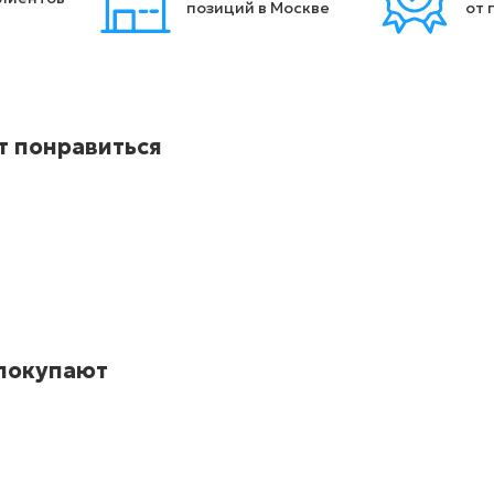
позиций в Москве
от 
т понравиться
 покупают