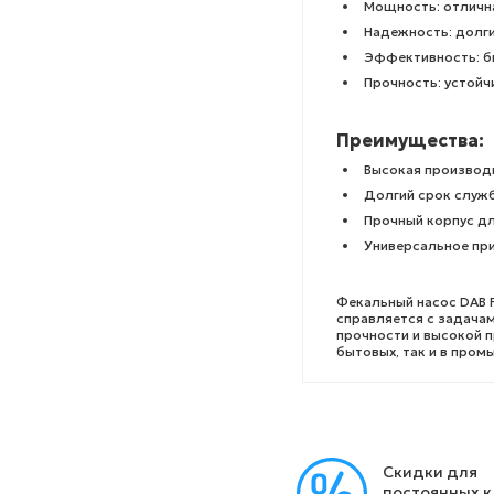
Мощность: отличн
Надежность: долги
Эффективность: бы
Прочность: устойч
Преимущества:
Высокая производ
Долгий срок служ
Прочный корпус д
Универсальное при
Фекальный насос DAB 
справляется с задачам
прочности и высокой 
бытовых, так и в пром
Скидки для
постоянных 