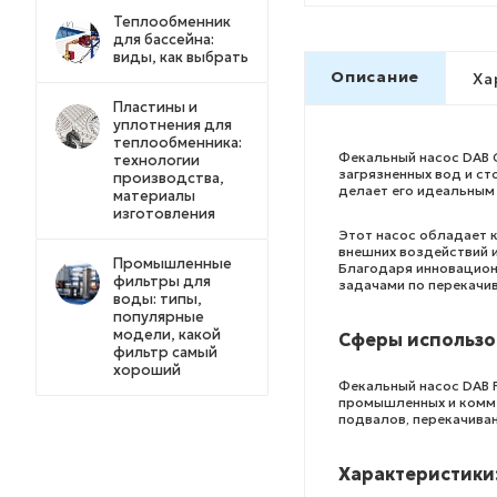
Теплообменник
для бассейна:
виды, как выбрать
Описание
Ха
Пластины и
уплотнения для
теплообменника:
Фекальный насос DAB С
технологии
загрязненных вод и с
производства,
делает его идеальным
материалы
изготовления
Этот насос обладает 
внешних воздействий 
Промышленные
Благодаря инновацион
фильтры для
задачами по перекачи
воды: типы,
популярные
модели, какой
Сферы использо
фильтр самый
хороший
Фекальный насос DAB F
промышленных и комме
подвалов, перекачиван
Характеристики