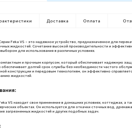
рактеристики
Доставка
Оплата
Отз
ерии Feka VS – это надежное устройство, предназначенное для перека
точных жидкостей. Сочетание высокой производительности и эффектив
 выбором для использования в различных условиях.
компактным и прочным корпусом, который обеспечивает надежную защ
и обеспечивает долгий срок службы без необходимости частого обслуж
ной конструкции и передовым технологиям, он эффективно справляетс
ванию жидкостей.
вания:
eka VS находит свое применение в домашних условиях, коттеджах, а та
рческих объектах. Он используется для откачки сточных вод, дренаж
ия загрязненных жидкостей и других подобных задач.
: