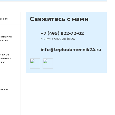
Свяжитесь с нами
ывы
+7 (495) 822-72-02
чивания
пн.–пт.: с 9:00 до 18:00
ности
info@teploobmennik24.ru
иту от
ивания.
я с
кже в
а