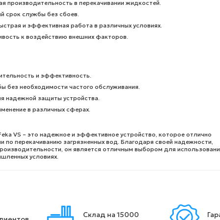
ая производительность в перекачивании жидкостей.
й срок службы без сбоев.
страя и эффективная работа в различных условиях.
ивость к воздействию внешних факторов.
ительность и эффективность.
бы без необходимости частого обслуживания.
ля надежной защиты устройства.
менение в различных сферах.
Feka VS – это надежное и эффективное устройство, которое отлично
и по перекачиванию загрязненных вод. Благодаря своей надежности,
производительности, он является отличным выбором для использования
ышленных условиях.
Склад на 15000
Гар
клиентов