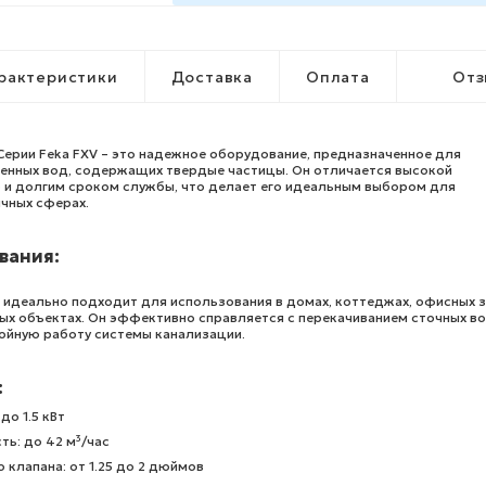
рактеристики
Доставка
Оплата
Отз
Серии Feka FXV – это надежное оборудование, предназначенное для
ненных вод, содержащих твердые частицы. Он отличается высокой
и долгим сроком службы, что делает его идеальным выбором для
ичных сферах.
вания:
 идеально подходит для использования в домах, коттеджах, офисных з
ых объектах. Он эффективно справляется с перекачиванием сточных во
ойную работу системы канализации.
:
до 1.5 кВт
ь: до 42 м³/час
 клапана: от 1.25 до 2 дюймов