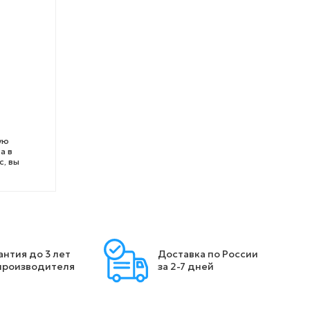
ую
а в
с, вы
антия до 3 лет
Доставка по России
производителя
за 2-7 дней