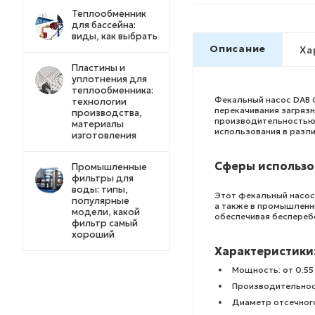
Теплообменник
для бассейна:
виды, как выбрать
Описание
Ха
Пластины и
уплотнения для
теплообменника:
Фекальный насос DAB 
технологии
перекачивания загряз
производства,
производительностью 
материалы
использования в разл
изготовления
Сферы использо
Промышленные
фильтры для
воды: типы,
Этот фекальный насос
популярные
а также в промышленн
модели, какой
обеспечивая беспереб
фильтр самый
хороший
Характеристики
Мощность: от 0.55 
Производительност
Диаметр отсечного