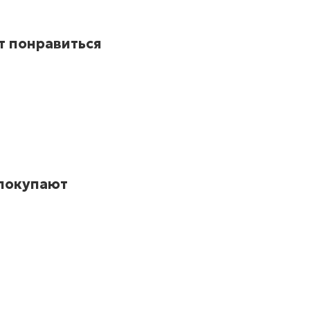
т понравиться
 покупают