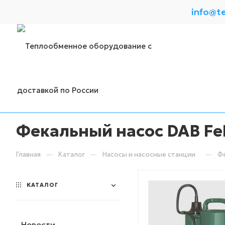
info@t
Фекальный насос DAB Fek
—
—
—
Главная
Каталог
Насосы и насосные станции
Фе
КАТАЛОГ
Новости