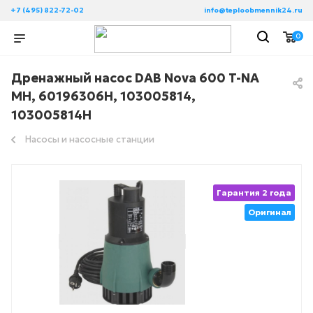
+7 (495) 822-72-02
info@teploobmennik24.ru
0
Дренажный насос DAB Nova 600 T-NA
MH, 60196306H, 103005814,
103005814H
Насосы и насосные станции
Гарантия 2 года
Оригинал