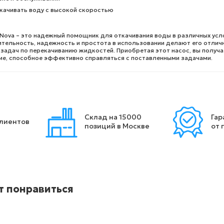
качивать воду с высокой скоростью
Nova – это надежный помощник для откачивания воды в различных усл
ительность, надежность и простота в использовании делают его отли
задач по перекачиванию жидкостей. Приобретая этот насос, вы получа
е, способное эффективно справляться с поставленными задачами.
Склад на 15000
Гар
клиентов
позиций в Москве
от 
т понравиться