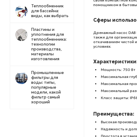
своей компактной кон
помощником в бытовых
Теплообменник
для бассейна:
виды, как выбрать
Сферы использо
Пластины и
Дренажный насос DAB 
уплотнения для
также для организаци
теплообменника:
откачиванием чистой 
технологии
условиях.
производства,
материалы
изготовления
Характеристики
Мощность: 750 Вт
Промышленные
Максимальная глуб
фильтры для
воды: типы,
Максимальная про
популярные
Максимальный раз
модели, какой
фильтр самый
Класс защиты: IP6
хороший
Преимущества:
Высокая производ
Надежность и дол
Простота в устано