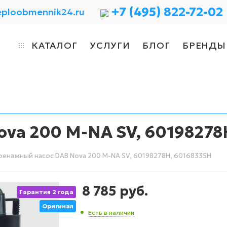
+7 (495) 822-72-02
eploobmennik24.ru
КАТАЛОГ
УСЛУГИ
БЛОГ
БРЕНДЫ
va 200 M-NA SV, 60198278
енажный насос DAB Nova 200 M-NA SV, 60198278H, 60168335H
8 785
руб.
Гарантия 2 года
Оригинал
Есть в наличии