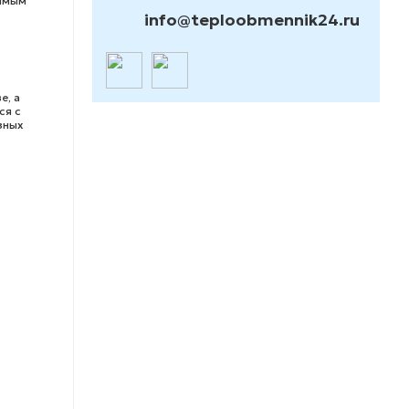
нимым
info@teploobmennik24.ru
е, а
ся с
зных