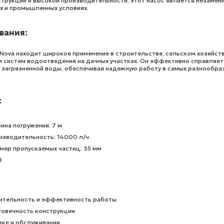
струкции и высокой производительности, этот насос является незаме
 и промышленных условиях.
вания:
Nova находит широкое применение в строительстве, сельском хозяйств
и систем водоотведения на дачных участках. Он эффективно справляет
и загрязненной воды, обеспечивая надежную работу в самых разнообра
:
ина погружения: 7 м
изводительность: 14000 л/ч
мер пропускаемых частиц: 35 мм
8
ительность и эффективность работы
говечность конструкции
вке и обслуживании