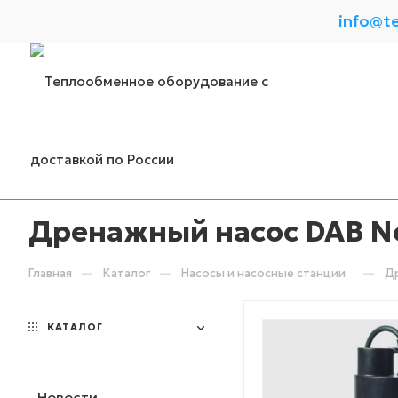
info@t
Дренажный насос DAB No
—
—
—
Главная
Каталог
Насосы и насосные станции
Др
КАТАЛОГ
Новости