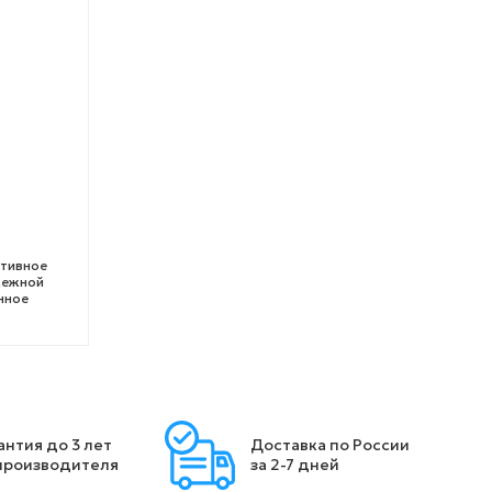
ктивное
дежной
нное
антия до 3 лет
Доставка по России
производителя
за 2-7 дней