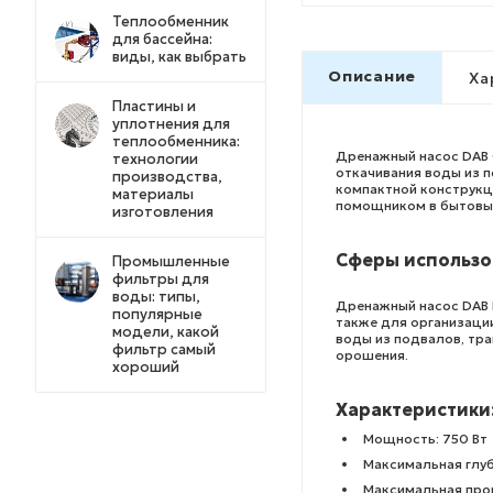
Теплообменник
для бассейна:
виды, как выбрать
Описание
Ха
Пластины и
уплотнения для
теплообменника:
Дренажный насос DAB 
технологии
откачивания воды из п
производства,
компактной конструкц
материалы
помощником в бытовых
изготовления
Сферы использо
Промышленные
фильтры для
воды: типы,
Дренажный насос DAB D
популярные
также для организаци
модели, какой
воды из подвалов, тра
фильтр самый
орошения.
хороший
Характеристики
Мощность: 750 Вт
Максимальная глуб
Максимальная про