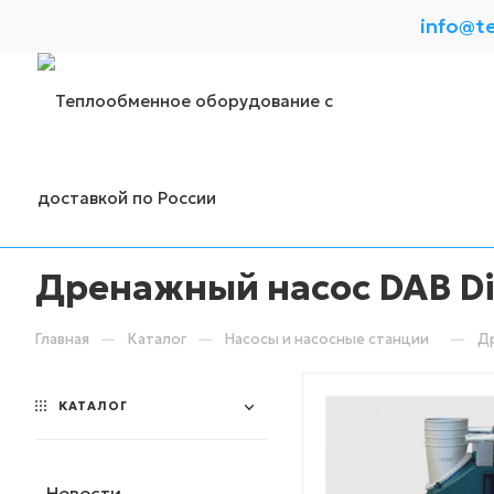
info@t
Дренажный насос DAB Dig
—
—
—
Главная
Каталог
Насосы и насосные станции
Др
КАТАЛОГ
Новости