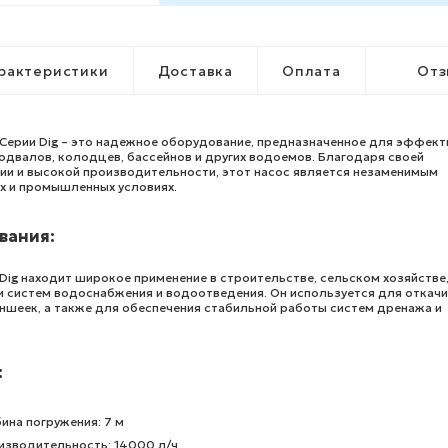
рактеристики
Доставка
Оплата
Отз
Серии Dig – это надежное оборудование, предназначенное для эффект
одвалов, колодцев, бассейнов и других водоемов. Благодаря своей
ии и высокой производительности, этот насос является незаменимым
 и промышленных условиях.
вания:
ig находит широкое применение в строительстве, сельском хозяйстве,
и систем водоснабжения и водоотведения. Он используется для откач
ншеек, а также для обеспечения стабильной работы систем дренажа и
:
ина погружения: 7 м
изводительность: 14000 л/ч